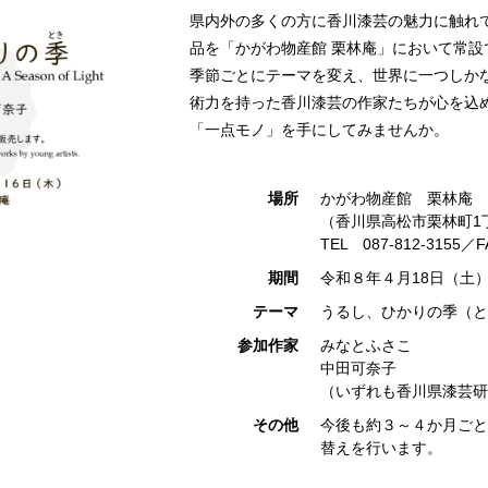
県内外の多くの方に香川漆芸の魅力に触れ
品を「かがわ物産館 栗林庵」において常設
季節ごとにテーマを変え、世界に一つしか
術力を持った香川漆芸の作家たちが心を込
「一点モノ」を手にしてみませんか。
場所
かがわ物産館 栗林庵
（香川県高松市栗林町1丁
TEL 087-812-3155／F
期間
令和８年４月18日（土
テーマ
うるし、ひかりの季（と
参加作家
みなとふさこ
中田可奈子
（いずれも香川県漆芸研
その他
今後も約３～４か月ごと
替えを行います。