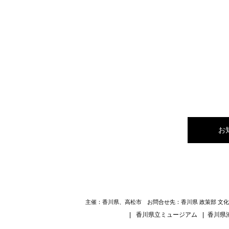
お
主催：香川県、高松市 お問合せ先：香川県 政策部 文化芸術局
|
香川県立ミュージアム
|
香川県