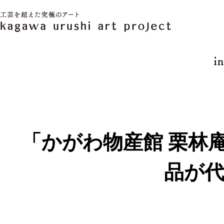
「かがわ物産館 栗林
品が